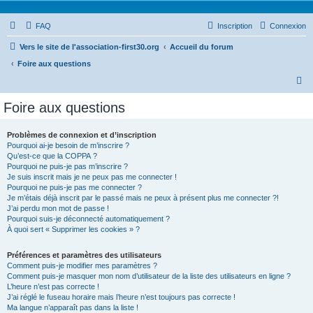
FAQ
Inscription
Connexion
Vers le site de l'association-first30.org
Accueil du forum
Foire aux questions
R
e
Foire aux questions
c
h
Problèmes de connexion et d’inscription
Pourquoi ai-je besoin de m’inscrire ?
e
Qu’est-ce que la COPPA ?
r
Pourquoi ne puis-je pas m’inscrire ?
Je suis inscrit mais je ne peux pas me connecter !
c
Pourquoi ne puis-je pas me connecter ?
Je m’étais déjà inscrit par le passé mais ne peux à présent plus me connecter ?!
h
J’ai perdu mon mot de passe !
e
Pourquoi suis-je déconnecté automatiquement ?
À quoi sert « Supprimer les cookies » ?
r
Préférences et paramètres des utilisateurs
Comment puis-je modifier mes paramètres ?
Comment puis-je masquer mon nom d’utilisateur de la liste des utilisateurs en ligne ?
L’heure n’est pas correcte !
J’ai réglé le fuseau horaire mais l’heure n’est toujours pas correcte !
Ma langue n’apparaît pas dans la liste !