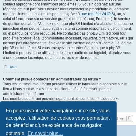
contact approprié concernant ces problèmes. Si vous n’obtenez aucune
réponse de leur part, vous devriez alors contacter le propriétaire du domaine
(dont les informations sont disponibles grâce à
une requête WHOIS
), ou, si
celui-ci fonctionne sur un service gratuit (comme Yahoo, Free, etc.), le service
de gestion des abus. Veuillez noter que phpBB Limited n’a absolument aucune
juridiction et ne peut en aucun cas être tenu comme responsable de comment,
où et par qui ce forum est utilisé. Ne contactez pas phpBB Limited pour tout
problème d’ordre légal (commentaire incessant, insultant, diffamatoire, etc.) qui
ne sont pas directement reliés avec le site internet de phpBB.com ou le logiciel
phpBB en lui-même. Si vous envoyez un courrier électronique à phpBB
Limited à propos d’une utilisation de tierce partie de ce logiciel, attendez-vous
à une réponse laconique ou à ne pas recevoir de réponse.
Haut
Comment puis-je contacter un administrateur du forum ?
Tous les utilisateurs du forum peuvent utiliser le formulaire disponible sur le
lien « Nous contacter » si cette fonctionnalité a été activée par les
administrateurs du forum.
Les membres du forum peuvent également utiliser le lien « L’équipe ».
Haut
En poursuivant votre navigation sur ce site, vous
acceptez l’utilisation de cookies vous permettant
Aller
de bénéficier d’une expérience de navigation
Vers le site de l'association-first30.org
Accueil du forum
optimale.
En savoir plus…