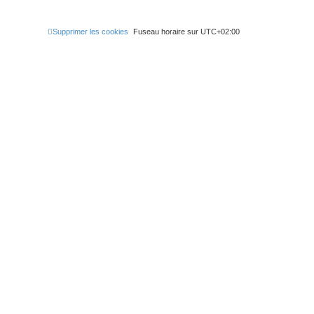
r
Supprimer les cookies
Fuseau horaire sur
UTC+02:00
c
h
e
r