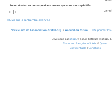
La rec
Aucun résultat ne correspond aux termes que vous avez spécifiés.
La rec
Aller sur la recherche avancée
Vers le site de l'association-first30.org
Accueil du forum
Supprimer les 
Développé par
phpBB
® Forum Software © phpBB L
Traduction française officielle
©
Qiaeru
Confidentialité
|
Conditions