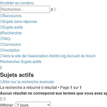
Accéder au contenu
Recherche
Rechercher
avancée
Raccourcis
Sujets sans réponse
Sujets actifs
Rechercher
FAQ
Connexion
Inscription
Vers le site de l'association-first30.org
Accueil du forum
Rechercher
Sujets actifs
Rechercher
Sujets actifs
Aller sur la recherche avancée
La recherche a retourné 0 résultat • Page
1
sur
1
Aucun résultat ne correspond aux termes que vous avez sp
Afficher :