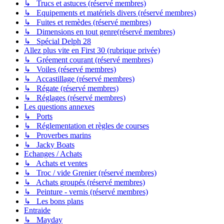
↳ Trucs et astuces (réservé membres)
↳ Equipements et matériels divers (réservé membres)
↳ Fuites et remèdes (réservé membres)
↳ Dimensions en tout genre(réservé membres)
↳ Spécial Delph 28
Allez plus vite en First 30 (rubrique privée)
↳ Gréement courant (réservé membres)
↳ Voiles (réservé membres)
↳ Accastillage (réservé membres)
↳ Régate (réservé membres)
↳ Réglages (réservé membres)
Les questions annexes
↳ Ports
↳ Réglementation et règles de courses
↳ Proverbes marins
↳ Jacky Boats
Echanges / Achats
↳ Achats et ventes
↳ Troc / vide Grenier (réservé membres)
↳ Achats groupés (réservé membres)
↳ Peinture - vernis (réservé membres)
↳ Les bons plans
Entraide
↳ Mayday