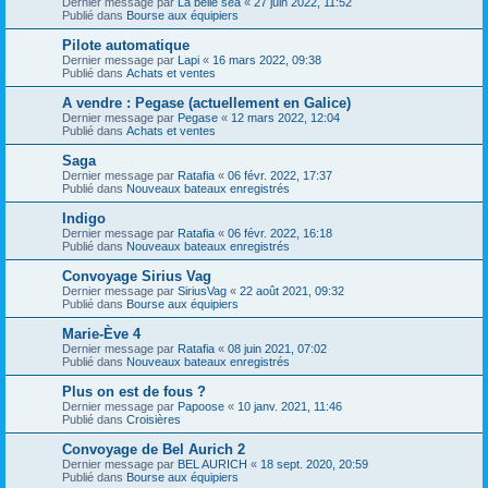
Dernier message par
La belle sea
«
27 juin 2022, 11:52
Publié dans
Bourse aux équipiers
Pilote automatique
Dernier message par
Lapi
«
16 mars 2022, 09:38
Publié dans
Achats et ventes
A vendre : Pegase (actuellement en Galice)
Dernier message par
Pegase
«
12 mars 2022, 12:04
Publié dans
Achats et ventes
Saga
Dernier message par
Ratafia
«
06 févr. 2022, 17:37
Publié dans
Nouveaux bateaux enregistrés
Indigo
Dernier message par
Ratafia
«
06 févr. 2022, 16:18
Publié dans
Nouveaux bateaux enregistrés
Convoyage Sirius Vag
Dernier message par
SiriusVag
«
22 août 2021, 09:32
Publié dans
Bourse aux équipiers
Marie-Ève 4
Dernier message par
Ratafia
«
08 juin 2021, 07:02
Publié dans
Nouveaux bateaux enregistrés
Plus on est de fous ?
Dernier message par
Papoose
«
10 janv. 2021, 11:46
Publié dans
Croisières
Convoyage de Bel Aurich 2
Dernier message par
BEL AURICH
«
18 sept. 2020, 20:59
Publié dans
Bourse aux équipiers