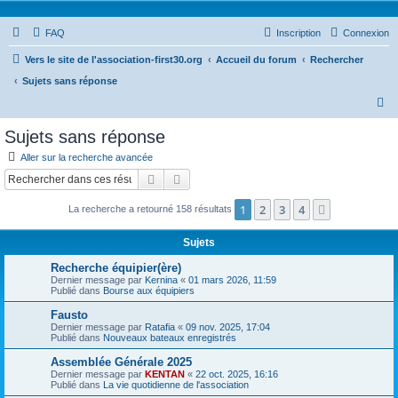
FAQ
Inscription
Connexion
Vers le site de l'association-first30.org
Accueil du forum
Rechercher
Sujets sans réponse
R
e
Sujets sans réponse
c
Aller sur la recherche avancée
h
Rechercher
Recherche avancée
e
1
2
3
4
Suivant
La recherche a retourné 158 résultats
r
c
Sujets
h
Recherche équipier(ère)
e
Dernier message par
Kernina
«
01 mars 2026, 11:59
Publié dans
Bourse aux équipiers
r
Fausto
Dernier message par
Ratafia
«
09 nov. 2025, 17:04
Publié dans
Nouveaux bateaux enregistrés
Assemblée Générale 2025
Dernier message par
KENTAN
«
22 oct. 2025, 16:16
Publié dans
La vie quotidienne de l'association