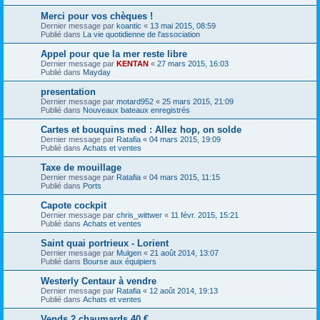
Merci pour vos chèques !
Dernier message par
koantic
«
13 mai 2015, 08:59
Publié dans
La vie quotidienne de l'association
Appel pour que la mer reste libre
Dernier message par
KENTAN
«
27 mars 2015, 16:03
Publié dans
Mayday
presentation
Dernier message par
motard952
«
25 mars 2015, 21:09
Publié dans
Nouveaux bateaux enregistrés
Cartes et bouquins med : Allez hop, on solde
Dernier message par
Ratafia
«
04 mars 2015, 19:09
Publié dans
Achats et ventes
Taxe de mouillage
Dernier message par
Ratafia
«
04 mars 2015, 11:15
Publié dans
Ports
Capote cockpit
Dernier message par
chris_wittwer
«
11 févr. 2015, 15:21
Publié dans
Achats et ventes
Saint quai portrieux - Lorient
Dernier message par
Mulgen
«
21 août 2014, 13:07
Publié dans
Bourse aux équipiers
Westerly Centaur à vendre
Dernier message par
Ratafia
«
12 août 2014, 19:13
Publié dans
Achats et ventes
Vends 2 chaumards 40 €