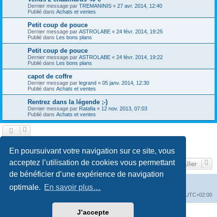
Dernier message par
TREMANINIS
«
27 avr. 2014, 12:40
Publié dans
Achats et ventes
Petit coup de pouce
Dernier message par
ASTROLABE
«
24 févr. 2014, 19:25
Publié dans
Les bons plans
Petit coup de pouce
Dernier message par
ASTROLABE
«
24 févr. 2014, 19:22
Publié dans
Les bons plans
capot de coffre
Dernier message par
legrand
«
05 janv. 2014, 12:30
Publié dans
Achats et ventes
Rentrez dans la légende ;-)
Dernier message par
Ratafia
«
12 nov. 2013, 07:03
Publié dans
Achats et ventes
1
2
3
4
Suivant
La recherche a retourné 158 résultats
En poursuivant votre navigation sur ce site, vous
acceptez l’utilisation de cookies vous permettant
Aller
de bénéficier d’une expérience de navigation
Vers le site de l'association-first30.org
Accueil du forum
optimale.
En savoir plus…
Supprimer les cookies
Fuseau horaire sur
UTC+02:00
J’accepte
Développé par
phpBB
® Forum Software © phpBB Limited