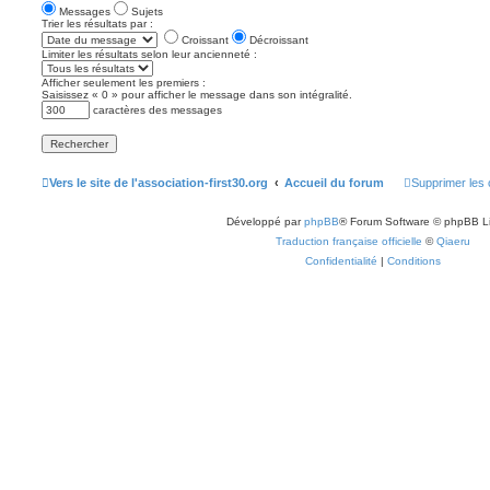
Messages
Sujets
Trier les résultats par :
Croissant
Décroissant
Limiter les résultats selon leur ancienneté :
Afficher seulement les premiers :
Saisissez « 0 » pour afficher le message dans son intégralité.
caractères des messages
Vers le site de l'association-first30.org
Accueil du forum
Supprimer les 
Développé par
phpBB
® Forum Software © phpBB L
Traduction française officielle
©
Qiaeru
Confidentialité
|
Conditions