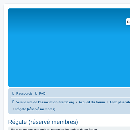
Raccourcis
FAQ
Vers le site de l'association-first30.org
Accueil du forum
Allez plus vit
Régate (réservé membres)
Régate (réservé membres)
Vous ne pouvez pas voir ou consulter les sujets de ce forum.