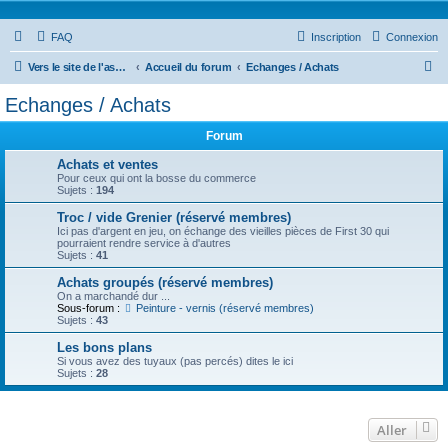
FAQ
Inscription
Connexion
R
Vers le site de l'association-first30.org
Accueil du forum
Echanges / Achats
e
Echanges / Achats
c
Forum
h
e
Achats et ventes
Pour ceux qui ont la bosse du commerce
r
Sujets :
194
c
Troc / vide Grenier (réservé membres)
Ici pas d'argent en jeu, on échange des vieilles pièces de First 30 qui
h
pourraient rendre service à d'autres
Sujets :
41
e
Achats groupés (réservé membres)
r
On a marchandé dur ...
Sous-forum :
Peinture - vernis (réservé membres)
Sujets :
43
Les bons plans
Si vous avez des tuyaux (pas percés) dites le ici
Sujets :
28
Aller