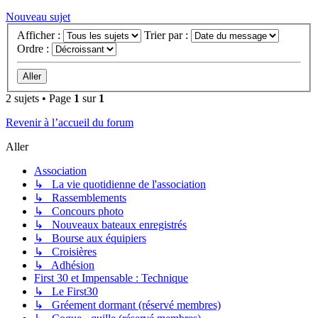
Nouveau sujet
Afficher :
Trier par :
Ordre :
2 sujets • Page
1
sur
1
Revenir à l’accueil du forum
Aller
Association
↳ La vie quotidienne de l'association
↳ Rassemblements
↳ Concours photo
↳ Nouveaux bateaux enregistrés
↳ Bourse aux équipiers
↳ Croisières
↳ Adhésion
First 30 et Impensable : Technique
↳ Le First30
↳ Gréement dormant (réservé membres)