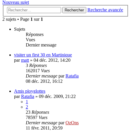
Nouveau sujet
Recherche avancée
Rechercher
2 sujets • Page
1
sur
1
Sujets
Réponses
Vues
Dernier message
visiter un first 30 en Martinique
par
matt
»
04 déc. 2012, 14:20
3
Réponses
162017
Vues
Dernier message
par
Ratafia
08 déc. 2012, 16:12
Amis ployglottes
par
Ratafia
»
09 déc. 2009, 21:22
1
2
23
Réponses
78597
Vues
Dernier message
par
OzOns
11 févr. 2011, 20:59