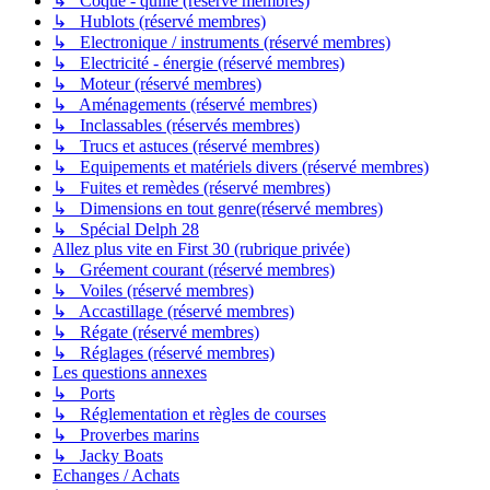
↳ Coque - quille (réservé membres)
↳ Hublots (réservé membres)
↳ Electronique / instruments (réservé membres)
↳ Electricité - énergie (réservé membres)
↳ Moteur (réservé membres)
↳ Aménagements (réservé membres)
↳ Inclassables (réservés membres)
↳ Trucs et astuces (réservé membres)
↳ Equipements et matériels divers (réservé membres)
↳ Fuites et remèdes (réservé membres)
↳ Dimensions en tout genre(réservé membres)
↳ Spécial Delph 28
Allez plus vite en First 30 (rubrique privée)
↳ Gréement courant (réservé membres)
↳ Voiles (réservé membres)
↳ Accastillage (réservé membres)
↳ Régate (réservé membres)
↳ Réglages (réservé membres)
Les questions annexes
↳ Ports
↳ Réglementation et règles de courses
↳ Proverbes marins
↳ Jacky Boats
Echanges / Achats