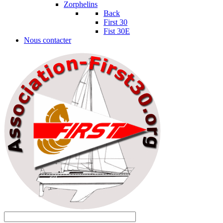
Zorphelins
Back
First 30
Fist 30E
Nous contacter