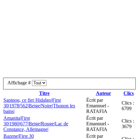
Affichage #
Titre
Auteur
Clics
Sapinou, ce fier Hidalgo|First
Écrit par
Clics :
30|1978|562|Beige|Noire|Thonon les
Emannuel -
6709
bains|
RATAFIA
Amanita|First
Écrit par
Clics :
30|1980|677|Beige|Rouge|Lac de
Emannuel -
3679
Constance, Allemagne|
RATAFIA
Bazene|First 30
Écrit par
Clics :