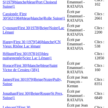
S||1979|blanche|bleue|Port Choiseul
Emannuel -
102
Suisse|1
RATAFIA
Écrit par
Cassiopée |First
Clics :
Emannuel -
30|502|1984|bleue|blanche|Rolle Suisse|1
2661
RATAFIA
Écrit par
Cynosure|First 30|1978||Beige|Noire|Lac
Clics :
Emannuel -
Léman|
2200
RATAFIA
Écrit par
Happy|First 30 |1979|546|blanche||CN
Clics :
Emannuel -
Vieux Rhône Lac léman|
538
RATAFIA
Hélium|First 30|1978|165|bleu
Clics :
nuit|argentée|Sciez Lac Léman|1
12850
Écrit par
Horace|First 30|||blanche|bleue|Saint
Clics :
Emannuel -
Victor de Cessieu (38)|1
160
RATAFIA
Écrit par Jean
James|First 30|1979||Beige|Noire|Pully,
Clics :
François -
Suisse
8351
Kentan
Écrit par
Jonathan|First 30|||Beige|Rouge|St Prex,
Clics :
Emannuel -
Suisse|1
6849
RATAFIA
Écrit par Jean
Lelevant2|First 30
Clics :