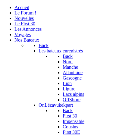
Accueil
Le Forum !
Nouvelles
Le First 30
Les Annonces
Voyages
Nos Bateaux
Back
Les bateaux enregistrés
Back
Nord
Manche
Atlantique
Gascogne
Lion
Ligure
Lacs alpins
OffShore
OnLézavukekpart
Back
First 30
Impensable
Cousins
First 30E