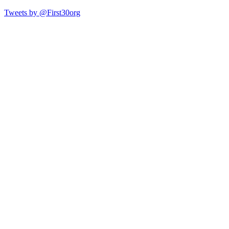
Tweets by @First30org