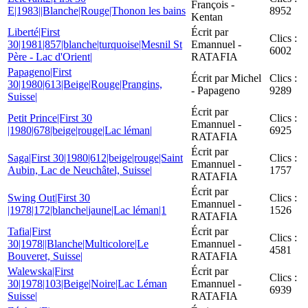
François -
E|1983||Blanche|Rouge|Thonon les bains
8952
Kentan
Liberté|First
Écrit par
Clics :
30|1981|857|blanche|turquoise|Mesnil St
Emannuel -
6002
Père - Lac d'Orient|
RATAFIA
Papageno|First
Écrit par Michel
Clics :
30|1980|613|Beige|Rouge|Prangins,
- Papageno
9289
Suisse|
Écrit par
Petit Prince|First 30
Clics :
Emannuel -
|1980|678|beige|rouge|Lac léman|
6925
RATAFIA
Écrit par
Saga|First 30|1980|612|beige|rouge|Saint
Clics :
Emannuel -
Aubin, Lac de Neuchâtel, Suisse|
1757
RATAFIA
Écrit par
Swing Out|First 30
Clics :
Emannuel -
|1978|172|blanche|jaune|Lac léman|1
1526
RATAFIA
Tafia|First
Écrit par
Clics :
30|1978||Blanche|Multicolore|Le
Emannuel -
4581
Bouveret, Suisse|
RATAFIA
Walewska|First
Écrit par
Clics :
30|1978|103|Beige|Noire|Lac Léman
Emannuel -
6939
Suisse|
RATAFIA